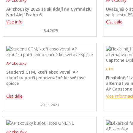
AP zkoušky
AP zkoušky
AP zkoušky 2025 se skládají na Gymnáziu
Uvažuješ o st
Nad Alejí Praha 6
se k testu P
Více info
Číst dále
15.4.2025
AP zkoušky
CTM
Studenti CTM, kteří absolvovali AP
zkoušku patří jednoznačně ke světové
Flexibilnější
špičce
alternativa 
AP Capstone
Číst dále
Více informací
23.11.2021
AP zkoušky