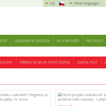
Other languages
CZE
 PSAT
UZNÁVÁNÍ AP ZKOUŠEK
AP U MATURITY
PRO ŠKOLY
ZKOUŠKY
PŘIPRAV SE NA AP A PSAT DIGITAL
DIGITAL PSAT