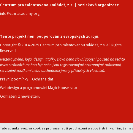
Centrum pro talentovanou mládež, z.s. | nezisková organizace
info@ctm-academy.org
Tento projekt není podporován z evropských zdrojů.
Copyright © 2014-2025 Centrum pro talentovanou mládež, z.s. All Rights
Reserved.
Některá jména, loga, design, titulky, slova nebo slovní spojení použitá na těchto
www stránkách mohou být nebo jsou registrovanými ochrannými známkami,
servisními značkami nebo obchodními jmény příslušných vlastníků.
Právní podmínky
|
Ochrana dat
Webdesign a programování MagicHouse s.r.o
Odhlášení z newsletteru
Tato stránka využívá cookies pro vaše lepší procházení webové stránky. Tím, že na s