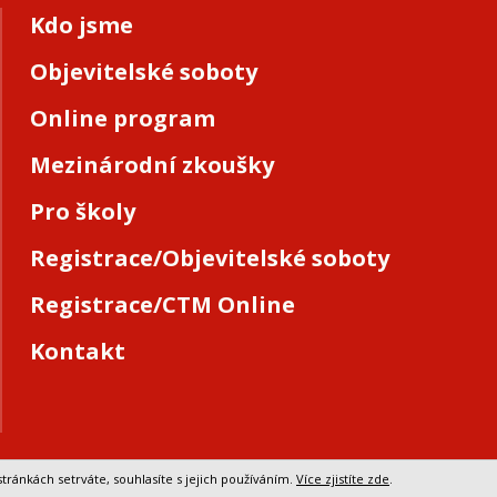
Kdo jsme
Objevitelské soboty
Online program
Mezinárodní zkoušky
Pro školy
Registrace/Objevitelské soboty
Registrace/CTM Online
Kontakt
tránkách setrváte, souhlasíte s jejich používáním.
Více zjistíte zde
.