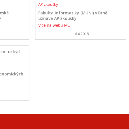
AP zkoušky
české
Fakulta informatiky (MUNI) v Brně
y
uznává AP zkoušky
Více na webu MU
16.4.2018
konomických