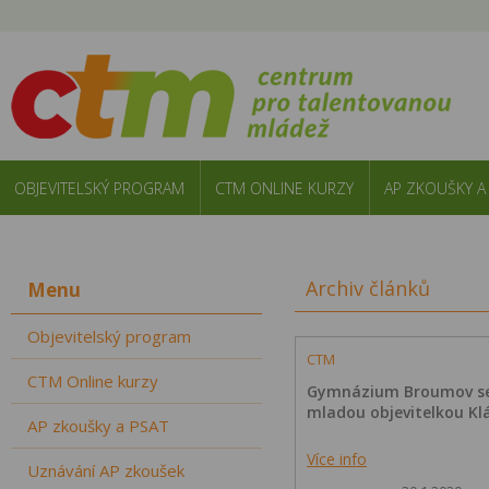
OBJEVITELSKÝ PROGRAM
CTM ONLINE KURZY
AP ZKOUŠKY A
Archiv článků
Menu
Objevitelský program
CTM
CTM Online kurzy
Gymnázium Broumov se
mladou objevitelkou Kl
AP zkoušky a PSAT
Více info
Uznávání AP zkoušek