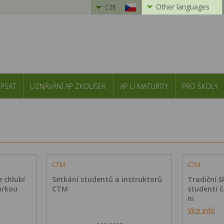
Other languages
CZE
 PSAT
UZNÁVÁNÍ AP ZKOUŠEK
AP U MATURITY
PRO ŠKOLY
CTM
CTM
 chlubí
Setkání studentů a instruktorů
Tradiční 
árkou
CTM
studenti č
ni
Více info