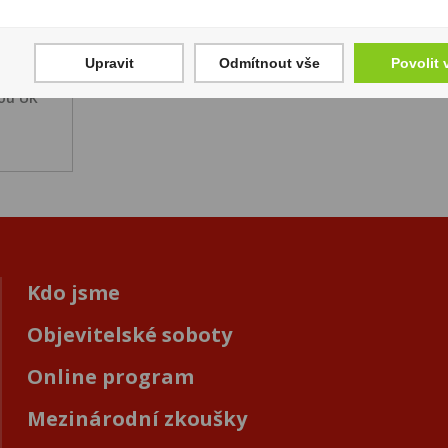
Upravit
Odmítnout vše
Povolit 
tou UK
Kdo jsme
Objevitelské soboty
Online program
Mezinárodní zkoušky