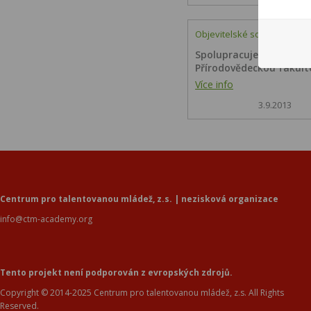
Objevitelské soboty
Spolupracujeme s
Přírodovědeckou fakul
Více info
3.9.2013
Centrum pro talentovanou mládež, z.s. | nezisková organizace
info@ctm-academy.org
Tento projekt není podporován z evropských zdrojů.
Copyright © 2014-2025 Centrum pro talentovanou mládež, z.s. All Rights
Reserved.