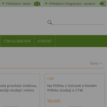
Přihlášení
-
lektor
Přihlášení
/ Registrace -
student
CTM ALUMNI MAP
KONTAKT
Články >>
CTM
škola prochází změnou,
Na PORGu v Ostravě a Novém
astěji studují i mimo
PORGu studují u CTM
Více info