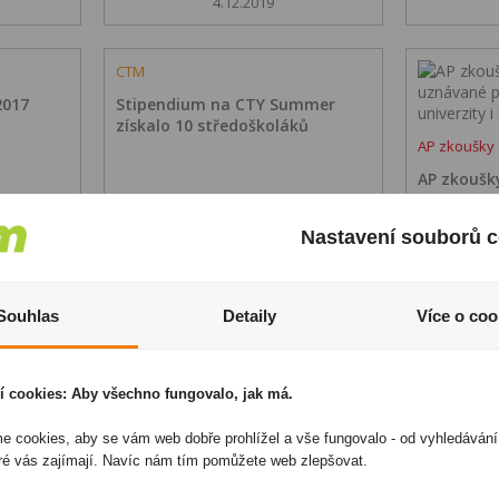
4.12.2019
CTM
2017
Stipendium na CTY Summer
získalo 10 středoškoláků
AP zkoušky
AP zkoušky
uznávané p
na univerzi
Nastavení souborů c
Více info
Číst dál
8.3.2017
Souhlas
Detaily
Více o coo
CTM Online
Objevitelsk
t patří
Mezinárodní AP zkoušky začínají
Konečně v
í cookies: Aby všechno fungovalo, jak má.
při přijímacím řízení uznávat i
předpuber
české univerzity
 cookies, aby se vám web dobře prohlížel a vše fungovalo - od vyhledávání
Více info
Více info
ré vás zajímají. Navíc nám tím pomůžete web zlepšovat.
15.9.2016