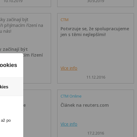
10.10.2019
30.9.2019
CTM
Potvrzuje se, že spolupracujeme
jen s těmi nejlepšími!
 začínají být
ři přijímacím řízení
ty i u nás!
ookies
Více info
25.2.2017
11.12.2016
kies
é soboty
CTM Online
yšel Poradce
Článek na reuters.com
ťáka
 až po
Více info
15.8.2016
17.2.2016