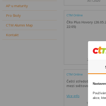
30.1.2020
AP u maturity
Pro školy
CTM Online
ČRo Plus Hovory (26.05.
CTM Alumni Map
22:05)
Kontakt
20.6.2017
CTM Online
Čeští středoškoláci opě
Nastaven
mezi světovou špičku
Používáme
Více info
akce, kte
17.10.2016