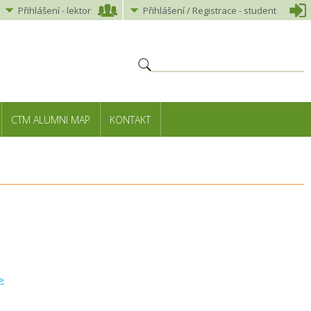
Přihlášení
-
lektor
Přihlášení
/ Registrace -
student
CTM ALUMNI MAP
KONTAKT
>