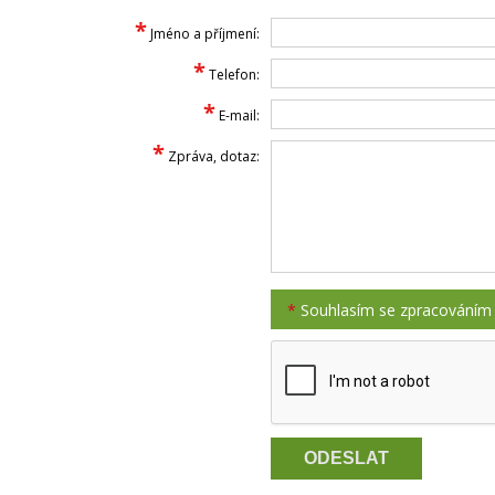
*
Jméno a příjmení:
*
Telefon:
*
E-mail:
*
Zpráva, dotaz:
*
Souhlasím se zpracováním