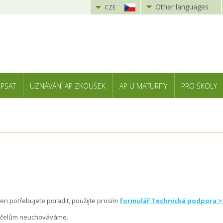
Other languages
CZE
 PSAT
UZNÁVÁNÍ AP ZKOUŠEK
AP U MATURITY
PRO ŠKOLY
 jen potřebujete poradit, použijte prosím
formulář
Technická podpora >
 účelům neuchováváme.