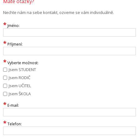
Máte otázky?
Nechte nám na sebe kontakt, ozveme se vám individuálně.
*
Jméno:
*
Příjmení:
*
Vyberte možnost:
Jsem STUDENT
Jsem RODIČ
Jsem UČITEL
Jsem ŠKOLA
*
E-mail:
*
Telefon: