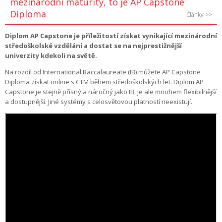
mezinárodní maturity, to je AP Capstone
Diploma
Články >>
Diplom AP Capstone je příležitostí získat vynikající mezinárodní
středoškolské vzdělání a dostat se na nejprestižnější
univerzity kdekoli na světě.
Na rozdíl od International Baccalaureate (IB) můžete AP Capstone
Diploma získat online s CTM během středoškolských let. Diplom AP
Capstone je stejně přísný a náročný jako IB, je ale mnohem flexibilnější
a dostupnější.
Jiné systémy s celosvětovou platností neexistují.