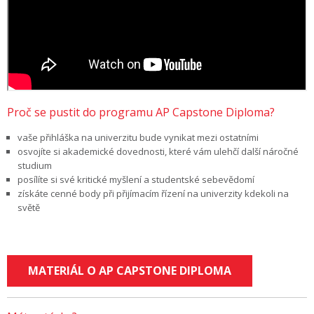
Proč se pustit do programu AP Capstone Diploma?
vaše přihláška na univerzitu bude vynikat mezi ostatními
osvojíte si akademické dovednosti, které vám ulehčí další náročné
studium
posílíte si své kritické myšlení a studentské sebevědomí
získáte cenné body při přijímacím řízení na univerzity kdekoli na
světě
MATERIÁL O AP CAPSTONE DIPLOMA