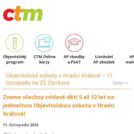
Články
Objevitelský
CTM Online
AP zkoušky
Uznávání
AP
program
kurzy
a PSAT
AP zkoušek
matu
Objevitelská soboty v Hradci Králové – 11.
listopadu na ZŠ Úprkova
Články >>
Zveme všechny zvídavé děti 5 až 12 let na
jedinečnou Objevitelskou sobotu v Hradci
Králové!
11. listopadu 2023