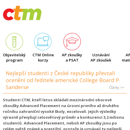
Články
Objevitelský
CTM Online
AP zkoušky
Uznávání
AP
program
kurzy
a PSAT
AP zkoušek
matu
Nejlepší studenti z České republiky převzali
ocenění od ředitele americké College Board P.
Sanderse
Články >>
Studenti CTM, kteří letos skládali mezinárodní oborové
zkoušky Advanced Placement na úrovni prvního až druhého
ročníku zahraniční vysoké školy, excelovali. Jejich výsledky
výrazně převyšují celosvětový průměr a konkurenci 3,2 milionu
studentů. Advanced Placement, neboli AP zkoušky jsou po
celém světě známé a prestižní, protože je uznávají ty nejlepší