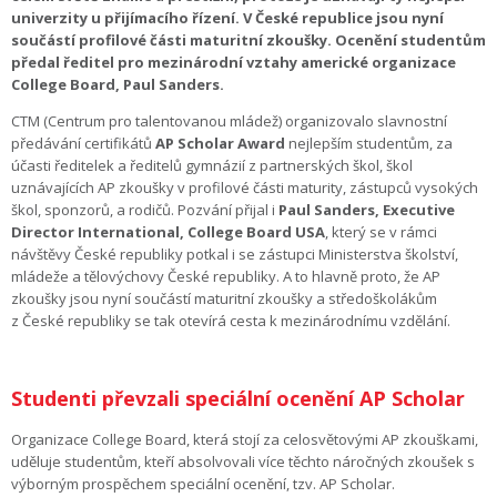
univerzity u přijímacího řízení. V České republice jsou nyní
součástí profilové části maturitní zkoušky. Ocenění studentům
předal ředitel pro mezinárodní vztahy americké organizace
College Board, Paul Sanders.
CTM (Centrum pro talentovanou mládež) organizovalo slavnostní
předávání certifikátů
AP Scholar Award
nejlepším studentům, za
účasti ředitelek a ředitelů gymnázií z partnerských škol, škol
uznávajících AP zkoušky v profilové části maturity, zástupců vysokých
škol, sponzorů, a rodičů. Pozvání přijal i
Paul Sanders, Executive
Director International, College Board USA
, který se v rámci
návštěvy České republiky potkal i se zástupci Ministerstva školství,
mládeže a tělovýchovy České republiky. A to hlavně proto, že AP
zkoušky jsou nyní součástí maturitní zkoušky a středoškolákům
z České republiky se tak otevírá cesta k mezinárodnímu vzdělání.
Studenti převzali speciální ocenění AP Scholar
Organizace College Board, která stojí za celosvětovými AP zkouškami,
uděluje studentům, kteří absolvovali více těchto náročných zkoušek s
výborným prospěchem speciální ocenění, tzv. AP Scholar.