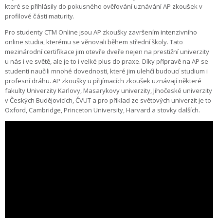
které se přihlásily do pokusného ověřování uznávání AP zkoušek v
profilové části maturity.
Pro studenty CTM Online jsou AP zkoušky završením intenzivního
online studia, kterému se věnovali během střední školy. Tato
mezinárodní certifikace jim otevře dveře nejen na prestižní univerzity
u nás i ve světě, ale je to i velké plus do praxe. Díky přípravě na AP se
studenti naučili mnohé dovednosti, které jim ulehčí budoucí studium i
profesní dráhu. AP zkoušky u přijímacích zkoušek uznávají některé
fakulty Univerzity Karlovy, Masarykovy univerzity, Jihočeské univerzity
v Českých Budějovicích, ČVUT a pro příklad ze světových univerzit je to
Oxford, Cambridge, Princeton University, Harvard a stovky dalších.