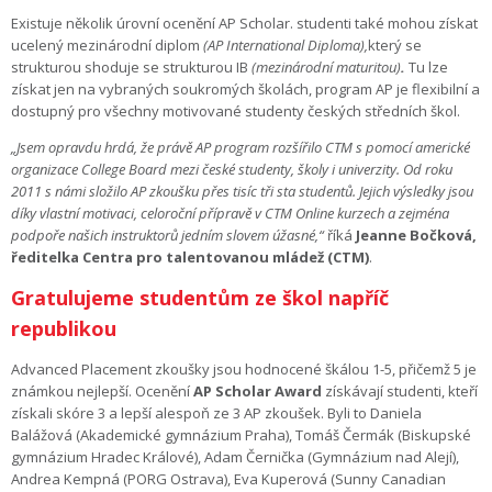
Existuje několik úrovní ocenění AP Scholar. studenti také mohou získat
ucelený mezinárodní diplom
(AP International Diploma),
který se
strukturou shoduje se strukturou IB
(mezinárodní maturitou)
.
Tu lze
získat jen na vybraných soukromých školách, program AP je flexibilní a
dostupný pro všechny motivované studenty českých středních škol.
„
Jsem opravdu hrdá, že právě AP program rozšířilo CTM s pomocí americké
organizace College Board mezi české studenty, školy i univerzity. Od roku
2011 s námi složilo AP zkoušku přes tisíc tři sta studentů. Jejich výsledky jsou
díky vlastní motivaci, celoroční přípravě v CTM Online kurzech a zejména
podpoře našich instruktorů jedním slovem úžasné,“
říká
Jeanne Bočková,
ředitelka Centra pro talentovanou mládež (CTM)
.
Gratulujeme studentům ze škol napříč
republikou
Advanced Placement zkoušky jsou hodnocené škálou 1-5, přičemž 5 je
známkou nejlepší. Ocenění
AP Scholar Award
získávají studenti, kteří
získali skóre 3 a lepší alespoň ze 3 AP zkoušek. Byli to Daniela
Balážová (Akademické gymnázium Praha), Tomáš Čermák (Biskupské
gymnázium Hradec Králové), Adam Černička (Gymnázium nad Alejí),
Andrea Kempná (PORG Ostrava), Eva Kuperová (Sunny Canadian