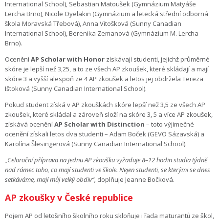
International School), Sebastian Matoušek (Gymnázium Matyáše
Lercha Brno), Nicole Oyelakin (Gymnázium a letecká střední odborná
škola Moravská Třebová), Anna Vitošková (Sunny Canadian
International School), Berenika Zemanová (Gymnázium M. Lercha
Brno).
Ocenění
AP Scholar with Honor
získávají studenti, jejichž průměrné
skóre je lepší než 3,25, a to ze všech AP zkoušek, které skládají a mají
skóre 3 a vyšší alespoň ze 4 AP zkoušek a letos jej obdržela Tereza
Ištoková (Sunny Canadian International School).
Pokud student získá v AP zkouškách skóre lepší než 3,5 ze všech AP
zkoušek, které skládal a zároveň složí na skóre 3, 5 a více AP zkoušek,
získává ocenění
AP Scholar with Distinction
– toto výjimečné
ocenění získali letos dva studenti – Adam Boček (GEVO Sázavská) a
Karolína Šlesingerová (Sunny Canadian International School).
„
Celoroční příprava na jednu AP zkoušku vyžaduje 8–12 hodin studia týdně
nad rámec toho, co mají studenti ve škole. Nejen studenti, se kterými se dnes
setkáváme, mají můj velký obdiv“,
doplňuje Jeanne Bočková.
AP zkoušky v České republice
Pojem AP od letošního školního roku skloňuje i řada maturantů ze škol,