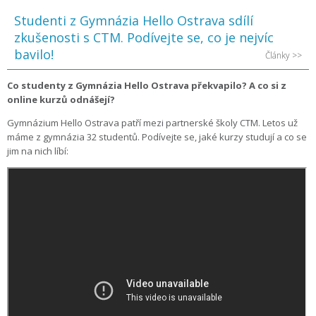
Studenti z Gymnázia Hello Ostrava sdílí
zkušenosti s CTM. Podívejte se, co je nejvíc
bavilo!
Články >>
Co studenty z Gymnázia Hello Ostrava překvapilo? A co si z
online kurzů odnášejí?
Gymnázium Hello Ostrava patří mezi partnerské školy CTM. Letos už
máme z gymnázia 32 studentů. Podívejte se, jaké kurzy studují a co se
jim na nich líbí: