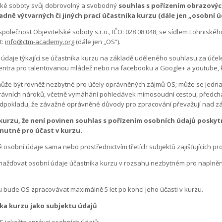
lské soboty svůj dobrovolný a svobodný
souhlas s pořízením obrazovýc
adně výtvarných či jiných prací účastníka kurzu (dále jen „osobní ú
olečnost Objevitelské soboty s.r.o., IČO: 028 08 048, se sídlem Lohniskéh
t:
info@ctm-academy.org
(dále jen „OS“).
údaje týkající se účastníka kurzu na základě uděleného souhlasu za úče
 Centra pro talentovanou mládež nebo na facebooku a Google+ a youtube, 
ůže být rovněž nezbytné pro účely oprávněných zájmů OS; může se jedna
rávních nároků, včetně vymáhání pohledávek mimosoudní cestou, předcház
dpokladu, že závažné oprávněné důvody pro zpracování převažují nad z
urzu, že není povinen souhlas s pořízením osobních údajů poskytn
nutné pro účast v kurzu.
sobní údaje sama nebo prostřednictvím třetích subjektů zajišťujících pro
mažďovat osobní údaje účastníka kurzu v rozsahu nezbytném pro naplnění
 bude OS zpracovávat maximálně 5 let po konci jeho účasti v kurzu.
ka kurzu jako subjektu údajů