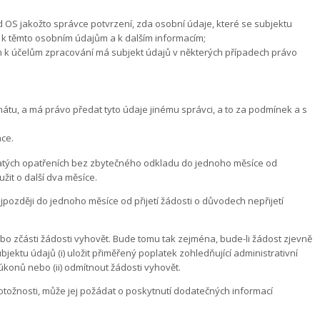
 OS jakožto správce potvrzení, zda osobní údaje, které se subjektu
up k těmto osobním údajům a k dalším informacím;
 k účelům zpracování má subjekt údajů v některých případech právo
mátu, a má právo předat tyto údaje jinému správci, a to za podmínek a s
ace.
jatých opatřeních bez zbytečného odkladu do jednoho měsíce od
žit o další dva měsíce.
ozději do jednoho měsíce od přijetí žádosti o důvodech nepřijetí
bo zčásti žádosti vyhovět. Bude tomu tak zejména, bude-li žádost zjevně
tu údajů (i) uložit přiměřený poplatek zohledňující administrativní
onů nebo (ii) odmítnout žádosti vyhovět.
tožnosti, může jej požádat o poskytnutí dodatečných informací