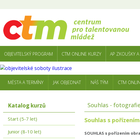
OBJEVITELSKÝ PROGRAM
CTM ONLINE KURZY
AP ZKOUŠKY A
MĚSTA A TERMÍNY
JAK OBJEDNAT
NÁŠ TÝM
CTM ONLI
Souhlas - fotografi
Katalog kurzů
Start (5-7 let)
Souhlas s pořízením
Junior (8-10 let)
SOUHLAS s pořízením obr