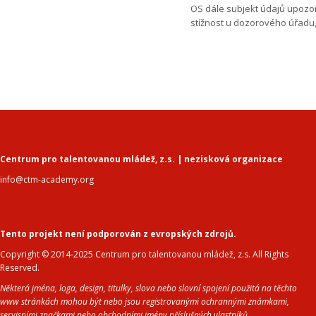
OS dále subjekt údajů upozor
stížnost u dozorového úřadu,
Centrum pro talentovanou mládež, z.s. | nezisková organizace
info@ctm-academy.org
Tento projekt není podporován z evropských zdrojů.
Copyright © 2014-2025 Centrum pro talentovanou mládež, z.s. All Rights
Reserved.
Některá jména, loga, design, titulky, slova nebo slovní spojení použitá na těchto
www stránkách mohou být nebo jsou registrovanými ochrannými známkami,
servisními značkami nebo obchodními jmény příslušných vlastníků.