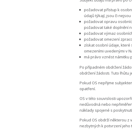
Subjekt údajů má právo po OS
požadovat přístup k osobní
údajů týkají, jsou či nejs
požadovat opravu osobních
požadovat také doplnění n
požadovat výmaz osobních 
požadovat omezení zpracov
získat osobní údaje, které
omezeními uvedenými v Na
má právo vznést námitku pr
Po případném obdržení žádos
obdržení žádosti. Tuto lhůtu 
Pokud OS nepřijme subjektem 
opatření.
OS v této souvislosti upozor
nedůvodná nebo nepřiměřená, 
náklady spojené s poskytnut
Pokud OS obdrží některou z v
nezbytných k potvrzení jeho t