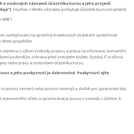
h a zvukových záznamů účastníka kurzu a jeho projevů
daje“)
. Souhlas s těmito záznamy poskytuje účastník kurzu bezplatně.
o 898/1
lem zveřejňování na společných webových stránkách společnosti
k těmto projektům.
t zejména o výkon svobody projevu a práva na informace, konvenční
ení podvodům, ochrana před zneužitím služeb, fyzická, IT a síťová
ájmy nebo právy a svobodami účastníka kurzu.
out a jeho poskytnutí je dobrovolné. Poskytnutí výše
 ni provoz serverů nebo provoz nástrojů a služeb pro zpracování dat.
 stanoveného účelu a zpracovávat je pouze v souladu s účelem, k