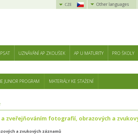
Other languages
CZE
 PSAT
UZNÁVÁNÍ AP ZKOUŠEK
AP U MATURITY
PRO ŠKOLY
NE JUNIOR PROGRAM
MATERIÁLY KE STAŽENÍ
e
 a zveřejňováním fotografií, obrazových a zvukov
azových a zvukových záznamů