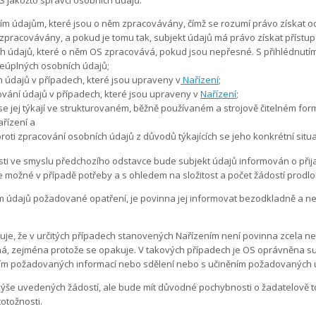
 jakožto správci osobních údajů:
m údajům, které jsou o něm zpracovávány, čímž se rozumí právo získat od
ou zpracovávány, a pokud je tomu tak, subjekt údajů má právo získat příst
 údajů, které o něm OS zpracovává, pokud jsou nepřesné. S přihlédnutím
eúplných osobních údajů;
údajů v případech, které jsou upraveny v
Nařízení
;
ání údajů v případech, které jsou upraveny v
Nařízení
;
 se jej týkají ve strukturovaném, běžně používaném a strojově čitelném for
řízení a
oti zpracování osobních údajů z důvodů týkajících se jeho konkrétní situ
ti ve smyslu předchozího odstavce bude subjekt údajů informován o při
je možné v případě potřeby a s ohledem na složitost a počet žádostí prodlou
údajů požadované opatření, je povinna jej informovat bezodkladně a nejp
ňuje, že v určitých případech stanovených Nařízením není povinna zcela ne
zejména protože se opakuje. V takových případech je OS oprávněna subjek
ím požadovaných informací nebo sdělení nebo s učiněním požadovaných úk
ýše uvedených žádostí, ale bude mít důvodné pochybnosti o žadatelově to
otožnosti.