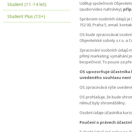
Uděluji společnosti Objevite
Student (11-14 let)
(audio/video nahrávky),
příp
Student Plus (13+)
Správcem osobních údajů je sp
152 00, Praha 5, email. kontak
OS bude zpracovávat osobní 
Objevitelské soboty s.r.o. a
Zpracování osobních údajů m
přímý marketing, vymáhání p
bezpečnost. To pouze za pře
OS upozorňuje účastníka k
uvedeného souhlasu není 
OS zpracovává výše uvedené o
OS prohlašuje, že bude shro
němuž byly shromážděny.
Osobní údaje účastníka kurzu
Poučení o právech účastní