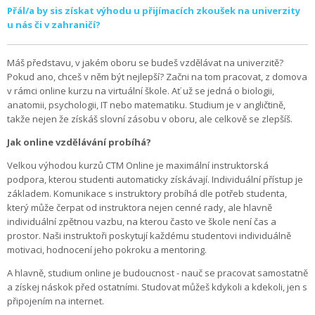
Přál/a by sis získat výhodu u přijímacích zkoušek na univerzity
u nás či v zahraničí?
Máš představu, v jakém oboru se budeš vzdělávat na univerzitě?
Pokud ano, chceš v něm být nejlepší? Začni na tom pracovat, z domova
v rámci online kurzu na virtuální škole. Ať už se jedná o biologii,
anatomii, psychologii, IT nebo matematiku. Studium je v angličtině,
takže nejen že získáš slovní zásobu v oboru, ale celkově se zlepšíš.
Jak online vzdělávání probíhá?
Velkou výhodou kurzů CTM Online je maximální instruktorská
podpora, kterou studenti automaticky získávají. Individuální přístup je
základem. Komunikace s instruktory probíhá dle potřeb studenta,
který může čerpat od instruktora nejen cenné rady, ale hlavně
individuální zpětnou vazbu, na kterou často ve škole není čas a
prostor. Naši instruktoři poskytují každému studentovi individuálně
motivaci, hodnocení jeho pokroku a mentoring.
A hlavně, studium online je budoucnost - nauč se pracovat samostatně
a získej náskok před ostatními. Studovat můžeš kdykoli a kdekoli, jen s
připojením na internet.