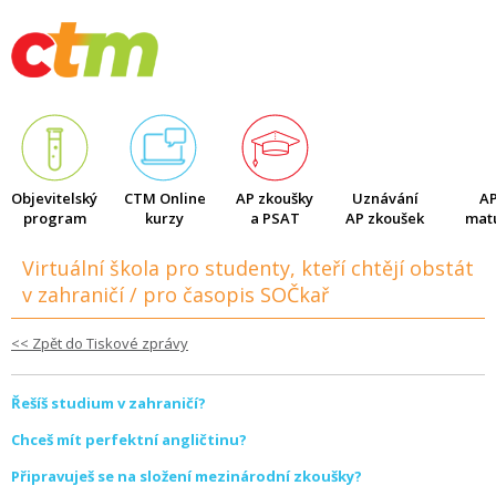
Kontakt
Objevitelský
CTM Online
AP zkoušky
Uznávání
AP
program
kurzy
a PSAT
AP zkoušek
matu
Virtuální škola pro studenty, kteří chtějí obstát
v zahraničí / pro časopis SOČkař
<< Zpět do Tiskové zprávy
Řešíš studium v zahraničí?
Chceš mít perfektní angličtinu?
Připravuješ se na složení mezinárodní zkoušky?