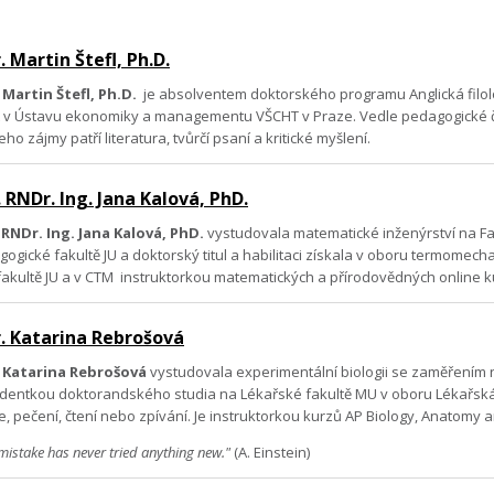
 Martin Štefl, Ph.D.
 Martin Štefl, Ph.D.
je absolventem doktorského programu Anglická filolog
t v Ústavu ekonomiky a managementu VŠCHT v Praze. Vedle pedagogické či
 zájmy patří literatura, tvůrčí psaní a kritické myšlení.
 RNDr. Ing. Jana Kalová, PhD.
 RNDr. Ing. Jana Kalová, PhD.
vystudovala matematické inženýrství na Fak
ogické fakultě JU a doktorský titul a habilitaci získala v oboru termomec
fakultě JU a v CTM
instruktorkou matematických a přírodovědných online ku
. Katarina Rebrošová
 Katarina Rebrošová
vystudovala experimentální biologii se zaměřením n
udentkou doktorandského studia na Lékařské fakultě MU v oboru Lékařská
e, pečení, čtení nebo zpívání. Je instruktorkou kurzů AP Biology, Anatomy
istake has never tried anything new."
(A. Einstein)