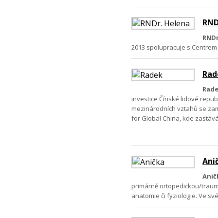
RND
RNDr
2013 spolupracuje s Centrem 
Rad
Rade
investice Čínské lidové repub
mezinárodních vztahů se zamě
for Global China, kde zastáv
Ani
Anič
primárně ortopedickou/traumat
anatomie či fyziologie. Ve s