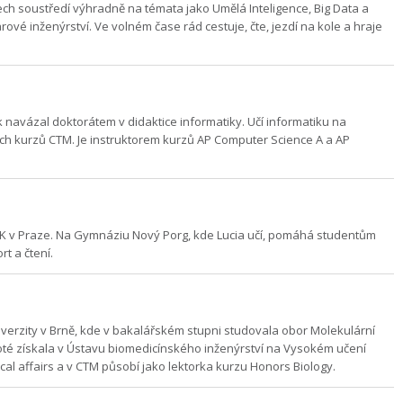
ech soustředí výhradně na témata jako Umělá Inteligence, Big Data a
rové inženýrství. Ve volném čase rád cestuje, čte, jezdí na kole a hraje
 navázal doktorátem v didaktice informatiky. Učí informatiku na
kých kurzů CTM. Je instruktorem kurzů AP Computer Science A a AP
 UK v Praze. Na Gymnáziu Nový Porg, kde Lucia učí, pomáhá studentům
t a čtení.
erzity v Brně, kde v bakalářském stupni studovala obor Molekulární
poté získala v Ústavu biomedicínského inženýrství na Vysokém učení
al affairs a v CTM působí jako lektorka kurzu Honors Biology.