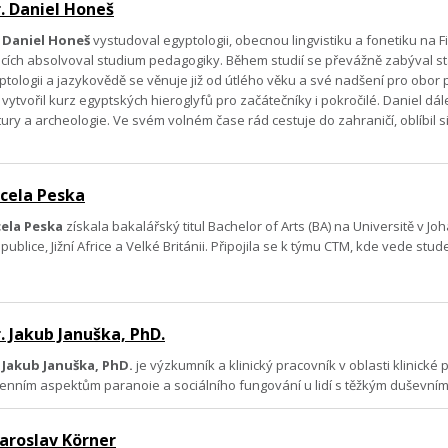
. Daniel Honeš
 Daniel Honeš
vystudoval egyptologii, obecnou lingvistiku a fonetiku na F
icích absolvoval studium pedagogiky. Během studií se převážně zabýval s
ptologii a jazykovědě se věnuje již od útlého věku a své nadšení pro obor
ytvořil kurz egyptských hieroglyfů pro začátečníky i pokročilé. Daniel dále
tury a archeologie. Ve svém volném čase rád cestuje do zahraničí, oblíbi
cela Peska
ela Peska
získala bakalářský titul Bachelor of Arts (BA) na Universitě v 
epublice, Jižní Africe a Velké Británii. Připojila se k týmu CTM, kde vede 
. Jakub Januška, PhD.
 Jakub Januška, PhD.
je výzkumník a klinický pracovník v oblasti klinick
enním aspektům paranoie a sociálního fungování u lidí s těžkým duševní
Jaroslav Körner