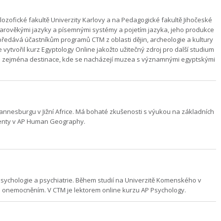
ilozofické fakultě Univerzity Karlovy a na Pedagogické fakultě Jihočeské
tarověkými jazyky a písemnými systémy a pojetím jazyka, jeho produkce
 předává účastníkům programů CTM z oblasti dějin, archeologie a kultury
 vytvořil kurz Egyptology Online jakožto užitečný zdroj pro další studium
l si zejména destinace, kde se nacházejí muzea s významnými egyptskými
Johannesburgu v Jižní Africe. Má bohaté zkušenosti s výukou na základních
studenty v AP Human Geography.
é psychologie a psychiatrie. Během studií na Univerzitě Komenského v
m onemocněním. V CTM je lektorem online kurzu AP Psychology.