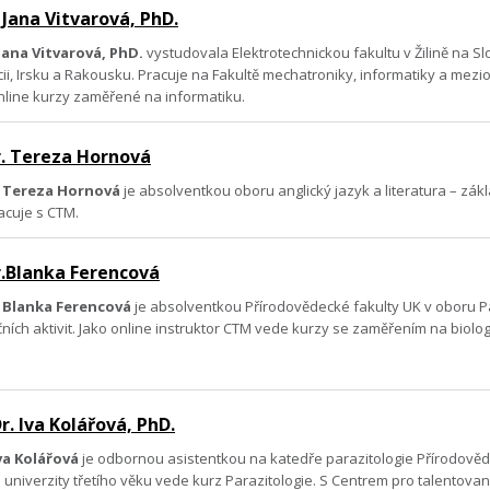
 Jana Vitvarová, PhD.
 Jana Vitvarová, PhD.
vystudovala Elektrotechnickou fakultu v Žilině na 
cii, Irsku a Rakousku. Pracuje na Fakultě mechatroniky, informatiky a mezio
nline kurzy zaměřené na informatiku.
. Tereza Hornová
 Tereza Hornová
je absolventkou oboru anglický jazyk a literatura – zá
acuje s CTM.
.Blanka Ferencová
 Blanka Ferencová
je absolventkou Přírodovědecké fakulty UK v oboru P
očních aktivit. Jako online instruktor CTM vede kurzy se zaměřením na biolog
. Iva Kolářová, PhD.
Iva Kolářová
je odbornou asistentkou na katedře parazitologie Přírodověde
i univerzity třetího věku vede kurz Parazitologie. S Centrem pro talentov