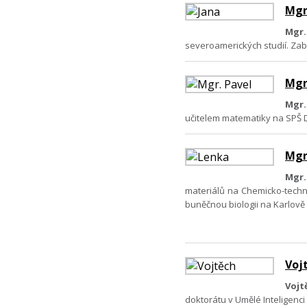
Mgr
Mgr.
severoamerických studií. Zab
Mgr
Mgr.
učitelem matematiky na SPŠ D
Mgr
Mgr.
materiálů na Chemicko-techn
buněčnou biologii na Karlově 
Vojt
Vojt
doktorátu v Umělé Inteligenc