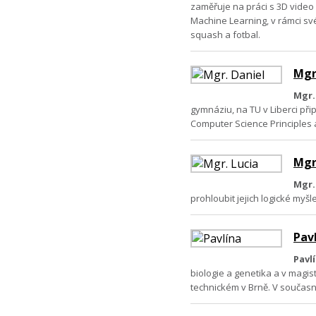
zaměřuje na práci s 3D video
Machine Learning, v rámci svéh
squash a fotbal.
Mgr
Mgr.
gymnáziu, na TU v Liberci při
Computer Science Principles a
Mgr
Mgr.
prohloubit jejich logické myš
Pav
Pavl
biologie a genetika a v magi
technickém v Brně. V současn