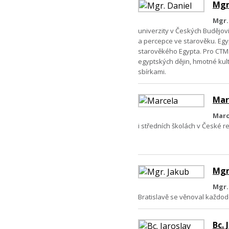
Mgr
Mgr.
univerzity v Českých Budějov
a percepce ve starověku.
Egy
starověkého Egypta. Pro CTM v
egyptských dějin, hmotné kul
sbírkami.
Mar
Marc
i středních školách v České r
Mgr
Mgr.
Bratislavě se věnoval každod
Bc. 