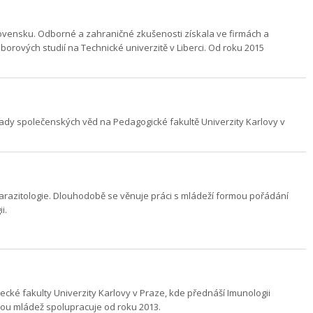
Slovensku. Odborné a zahraničné zkušenosti získala ve firmách a
borových studií na Technické univerzitě v Liberci. Od roku 2015
klady společenských věd na Pedagogické fakultě Univerzity Karlovy v
arazitologie. Dlouhodobě se věnuje práci s mládeží formou pořádání
ii.
cké fakulty Univerzity Karlovy v Praze, kde přednáší Imunologii
anou mládež spolupracuje od roku 2013.