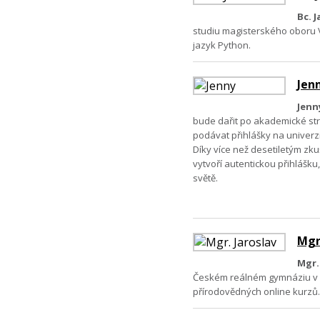
Bc. 
studiu magisterského oboru 
jazyk Python.
Jen
Jenn
bude dařit po akademické st
podávat přihlášky na univerzi
Díky více než desetiletým zku
vytvoří autentickou přihlášku
světě.
Mgr.
Mgr.
Českém reálném gymnáziu v Če
přírodovědných online kurzů