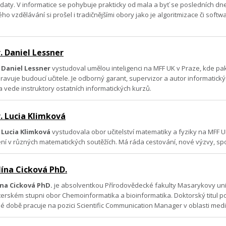
 daty. V informatice se pohybuje prakticky od mala a byť se posledních dn
o vzdělávání si prošel i tradičnějšími obory jako je algoritmizace či softwa
. Daniel Lessner
 Daniel Lessner
vystudoval umělou inteligenci na MFF UK v Praze, kde pak
pravuje budoucí učitele. Je odborný garant, supervizor a autor informatic
 vede instruktory ostatních informatických kurzů.
. Lucia Klimková
 Lucia Klimková
vystudovala obor učitelství matematiky a fyziky na MFF
lení v různých matematických soutěžích. Má ráda cestování, nové výzvy, spor
lína Cicková PhD.
ína Cicková PhD.
je absolventkou Přírodovědecké fakulty Masarykovy univ
sterském stupni obor Chemoinformatika a bioinformatika. Doktorský titul 
é době pracuje na pozici Scientific Communication Manager v oblasti medic