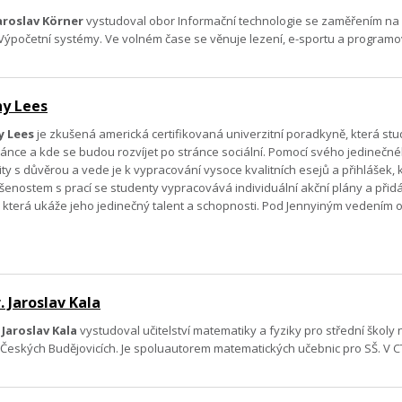
Jaroslav Körner
vystudoval obor Informační technologie se zaměřením na In
Výpočetní systémy. Ve volném čase se věnuje lezení, e-sportu a program
ny Lees
y Lees
je zkušená americká certifikovaná univerzitní poradkyně, která st
ránce a kde se budou rozvíjet po stránce sociální. Pomocí svého jedineč
ty s důvěrou a vede je k vypracování vysoce kvalitních esejů a přihlášek, k
šenostem s prací se studenty vypracovává individuální akční plány a přidá
, která ukáže jeho jedinečný talent a schopnosti. Pod Jennyiným vedením ob
 Jaroslav Kala
 Jaroslav Kala
vystudoval učitelství matematiky a fyziky pro střední školy 
ských Budějovicích. Je spoluautorem matematických učebnic pro SŠ. V CTM
.