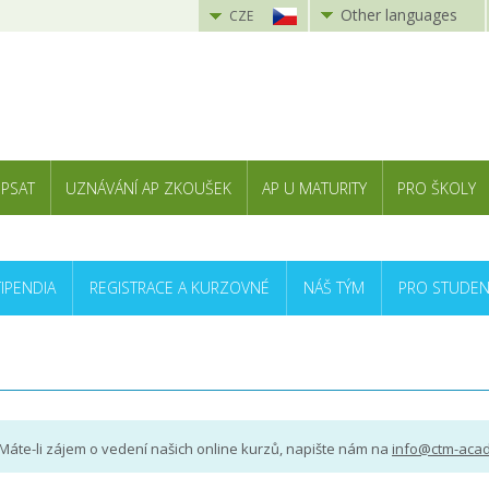
Other languages
CZE
 PSAT
UZNÁVÁNÍ AP ZKOUŠEK
AP U MATURITY
PRO ŠKOLY
TIPENDIA
REGISTRACE A KURZOVNÉ
NÁŠ TÝM
PRO STUDEN
Máte-li zájem o vedení našich online kurzů, napište nám na
info@ctm-aca