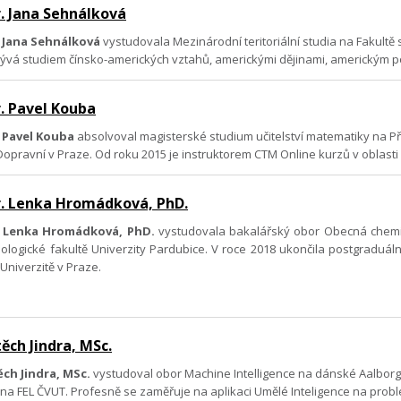
. Jana Sehnálková
 Jana Sehnálková
vystudovala Mezinárodní teritoriální studia na Fakultě
ývá studiem čínsko-amerických vztahů, americkými dějinami, americkým pol
. Pavel Kouba
 Pavel Kouba
absolvoval magisterské studium učitelství matematiky na Pří
opravní v Praze. Od roku 2015 je instruktorem CTM Online kurzů v oblasti
. Lenka Hromádková, PhD.
 Lenka Hromádková, PhD.
vystudovala bakalářský obor Obecná chemie 
ologické fakultě Univerzity Pardubice. V roce 2018 ukončila postgraduál
Univerzitě v Praze.
ěch Jindra, MSc.
ěch Jindra, MSc.
vystudoval obor Machine Intelligence na dánské Aalborg 
i na FEL ČVUT. Profesně se zaměřuje na aplikaci Umělé Inteligence na prob