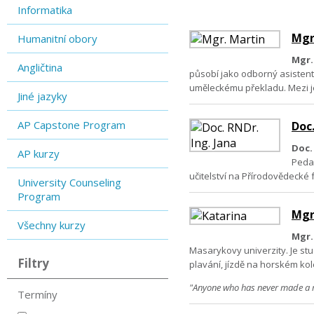
Informatika
Mgr.
Humanitní obory
Mgr.
Angličtina
působí jako odborný asisten
uměleckému překladu. Mezi jeho
Jiné jazyky
AP Capstone Program
Doc.
Doc.
AP kurzy
Pedag
učitelství na Přírodovědecké 
University Counseling
Program
Mgr
Všechny kurzy
Mgr.
Masarykovy univerzity. Je st
Filtry
plavání, jízdě na horském kol
"Anyone who has never made a m
Termíny