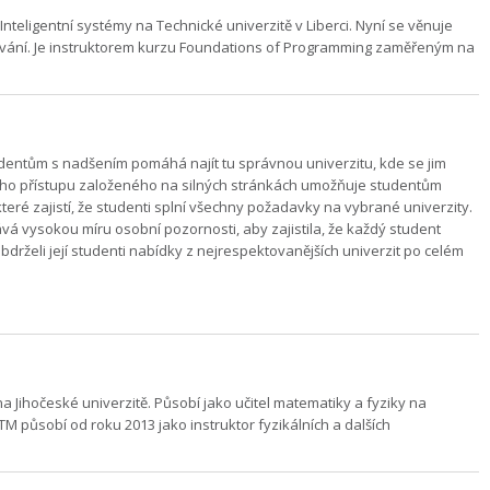
teligentní systémy na Technické univerzitě v Liberci. Nyní se věnuje
ování. Je instruktorem kurzu Foundations of Programming zaměřeným na
udentům s nadšením pomáhá najít tu správnou univerzitu, kde se jim
ného přístupu založeného na silných stránkách umožňuje studentům
teré zajistí, že studenti splní všechny požadavky na vybrané univerzity.
vá vysokou míru osobní pozornosti, aby zajistila, že každý student
drželi její studenti nabídky z nejrespektovanějších univerzit po celém
na Jihočeské univerzitě. Působí jako učitel matematiky a fyziky na
 působí od roku 2013 jako instruktor fyzikálních a dalších