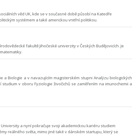
 sociálních věd UK, kde se v současné době působí na Katedře
itickým systémem a také americkou vnitřní politikou.
rodovědecké fakultě Jihočeské univerzity v Českých Budějovicích. Je
 matematiky.
a Biologie a v navazujícím magisterském stupni Analýzu biologických
ní studium v oboru Fyziologie živočichů se zaměřením na imunochemii a
University a nyní pokračuje svoji akademickou kariéru studiem
lémy reálného světa, mimo jiné také v dánském startupu, který se