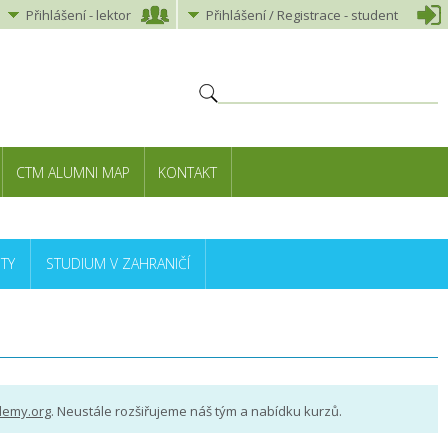
Přihlášení
-
lektor
Přihlášení
/ Registrace -
student
CTM ALUMNI MAP
KONTAKT
TY
STUDIUM V ZAHRANIČÍ
demy.org
. Neustále rozšiřujeme náš tým a nabídku kurzů.