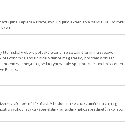
iu Jana Keplera v Praze, nyní učí jako externistka na MFF UK. Od roku
 AB a BC.
 titul získal v oboru politické ekonomie se zaměřením na světové
l of Economics and Political Science magisterský program v oblasti
 Americkém Washingtonu, se kterým nadále spolupracuje, anebo s Center
e Politics.
rzity všeobecné lékařství. V budoucnu se chce zaměřit na chirurgii,
ti s výukou jazyků - španělštiny, angličtiny, jakož i předmětů jako jsou