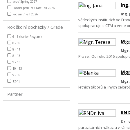
Jaro / Spring 2027
Ing.
Pozdní podzim / Late Fall 2026
Ing.
Podzim / Fall 2026
vědeckých institucích ve Fran
spolupracuje s CTM a vede o
Rok školní docházky / Grade
6 - 8 (Junior Program)
Mgr
8 - 10
8 - 11
Mgr.
8 - 13
Praze. Od roku 2016 spolupr
9 - 13
10 - 13
Mgr
9 - 10
Mgr.
12-13
letních táborů a jiných celor
Partner
RNDr
Dr. 
parazitárních nákaz a v rámc