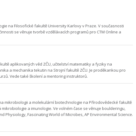
ie na Filosofické fakultě University Karlovy v Praze. V současnosti
nnosti se věnuje tvorbě vzdělávacích programů pro CTM Online a
ultě aplikovaných věd ZČU, učitelství matematiky a fyziky na
hanika a mechanika tekutin na Strojní fakultě ZČU. Je proděkankou pro
rzů. Vede také školení a mentoring instruktorů.
a mikrobiologii a molekulární biotechnologie na Přírodovědecké fakultě
 mikrobiologie a imunologie. Ve volném čase se věnuje boulderingu,
 and Physiology, Fascinating World of Microbes, AP Environmental Science.