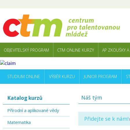
OBJEVITELSKÝ PROGRAM
CTM ONLINE KURZY
AP ZKOUŠKY A
STUDIUM ONLINE
VÝBĚR KURZU
JUNIOR PROGRAM
S
Náš tým
Katalog kurzů
Přírodní a aplikované vědy
Přidejte se k nám!
Matematika