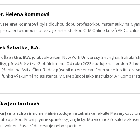
r. Helena Kommová
. Helena Kommová
byla dlouhou dobu profesorkou matematiky na Gymnáz
pro talentovanou mládež a je instruktorkou CTM Online kurzů AP Calculus
ek Šabatka, B.A.
k Šabatka, B.A.
je absolventem New York University Shanghai. Bakalářský
liky, převážně v tzv. Globálním jihu. Od roku 2023 studuje na London Schoo
řením na Asii a Čínu. Radek působil na American Enterprise Institute v
á funkci výzkumného asistenta. V CTM působí jako instruktor AP Comparativ
čka Jambrichová
ka Jambrichová
momentálně studuje na Lékařské fakultě Masarykovy Unive
ologickou. Mluví plynně španělsky, anglicky. Má více než šestileté zkušenos
vém volném čase ráda cestuje nebo sportuje.