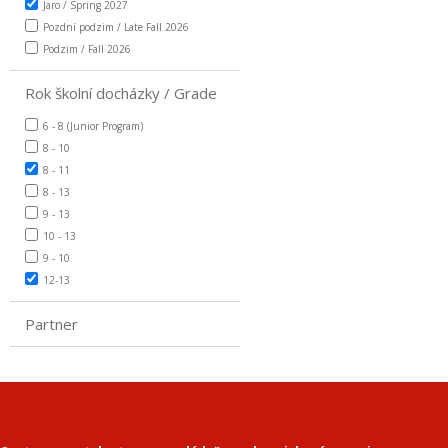
Jaro / Spring 2027
Pozdní podzim / Late Fall 2026
Podzim / Fall 2026
Rok školní docházky / Grade
6 - 8 (Junior Program)
8 - 10
8 - 11
8 - 13
9 - 13
10 - 13
9 - 10
12-13
Partner