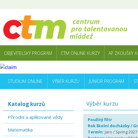
OBJEVITELSKÝ PROGRAM
CTM ONLINE KURZY
AP ZKOUŠKY A
STUDIUM ONLINE
VÝBĚR KURZU
JUNIOR PROGRAM
S
Výběr kurzu
Katalog kurzů
Přírodní a aplikované vědy
Použitý filtr
Rok školní docházky / G
Matematika
Termín:
Jaro / Spring 2027