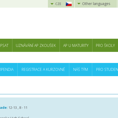
Other languages
CZE
 PSAT
UZNÁVÁNÍ AP ZKOUŠEK
AP U MATURITY
PRO ŠKOLY
TIPENDIA
REGISTRACE A KURZOVNÉ
NÁŠ TÝM
PRO STUDEN
rade:
12-13 , 8 - 11