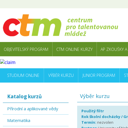
OBJEVITELSKÝ PROGRAM
CTM ONLINE KURZY
AP ZKOUŠKY A
STUDIUM ONLINE
VÝBĚR KURZU
JUNIOR PROGRAM
S
Výběr kurzu
Katalog kurzů
Přírodní a aplikované vědy
Použitý filtr
Rok školní docházky / G
Matematika
Termín:
nezvolen