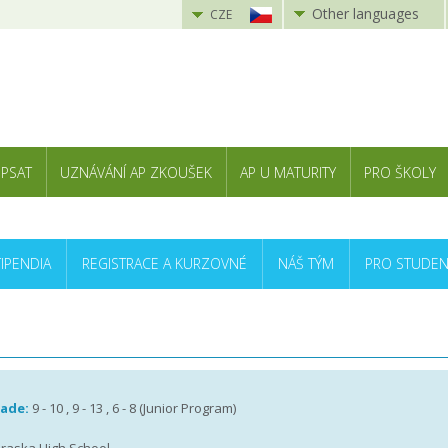
Other languages
CZE
 PSAT
UZNÁVÁNÍ AP ZKOUŠEK
AP U MATURITY
PRO ŠKOLY
TIPENDIA
REGISTRACE A KURZOVNÉ
NÁŠ TÝM
PRO STUDEN
rade:
9 - 10 , 9 - 13 , 6 - 8 (Junior Program)