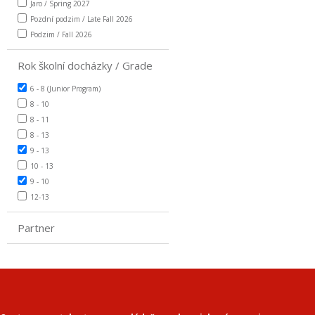
Jaro / Spring 2027
Pozdní podzim / Late Fall 2026
Podzim / Fall 2026
Rok školní docházky / Grade
6 - 8 (Junior Program)
8 - 10
8 - 11
8 - 13
9 - 13
10 - 13
9 - 10
12-13
Partner