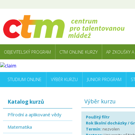
OBJEVITELSKÝ PROGRAM
CTM ONLINE KURZY
AP ZKOUŠKY A
STUDIUM ONLINE
VÝBĚR KURZU
JUNIOR PROGRAM
S
Výběr kurzu
Katalog kurzů
Přírodní a aplikované vědy
Použitý filtr
Rok školní docházky / G
Matematika
Termín:
nezvolen