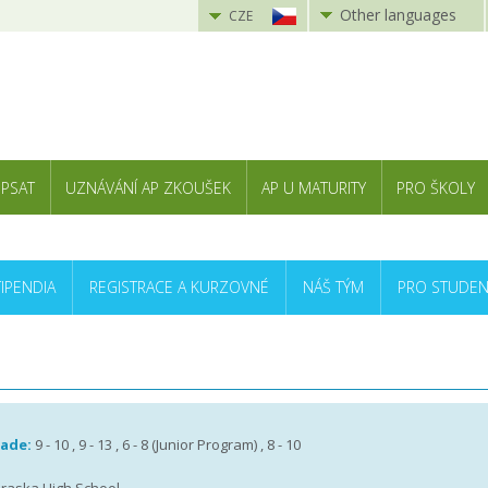
Other languages
CZE
 PSAT
UZNÁVÁNÍ AP ZKOUŠEK
AP U MATURITY
PRO ŠKOLY
TIPENDIA
REGISTRACE A KURZOVNÉ
NÁŠ TÝM
PRO STUDEN
rade:
9 - 10 , 9 - 13 , 6 - 8 (Junior Program) , 8 - 10