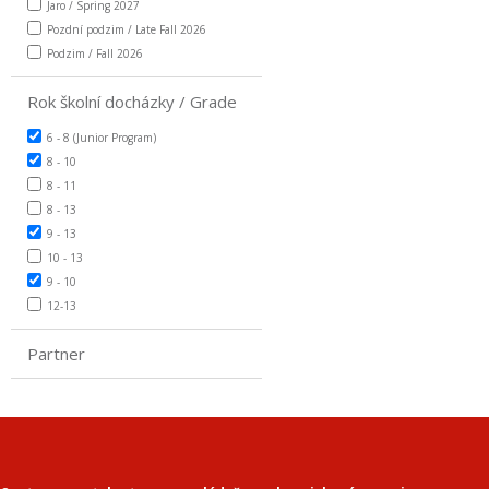
Jaro / Spring 2027
Pozdní podzim / Late Fall 2026
Podzim / Fall 2026
Rok školní docházky / Grade
6 - 8 (Junior Program)
8 - 10
8 - 11
8 - 13
9 - 13
10 - 13
9 - 10
12-13
Partner