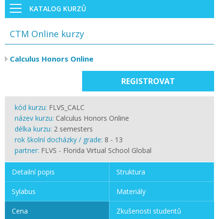
KATALOG KURZŮ
CTM Online kurzy
Calculus Honors Online
REGISTROVAT
kód kurzu:
FLVS_CALC
název kurzu:
Calculus Honors Online
délka kurzu:
2 semesters
rok školní docházky / grade:
8 - 13
partner:
FLVS - Florida Virtual School Global
Detailní popis
Struktura
Sylabus
Materiály
Cena
Zkušenosti studentů