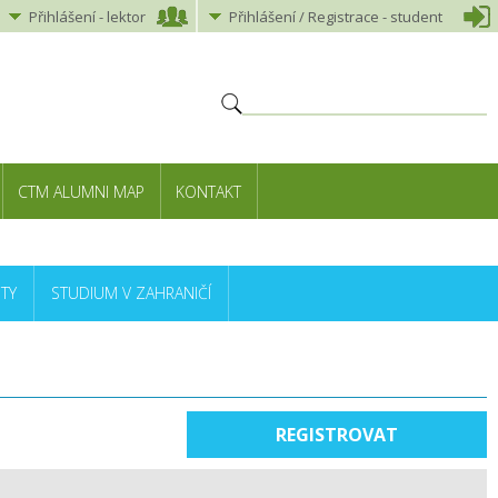
Přihlášení
-
lektor
Přihlášení
/ Registrace -
student
CTM ALUMNI MAP
KONTAKT
TY
STUDIUM V ZAHRANIČÍ
REGISTROVAT