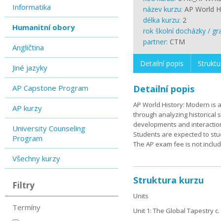
Informatika
název kurzu:
AP World H
délka kurzu:
2
Humanitní obory
rok školní docházky / gr
partner:
CTM
Angličtina
Detailní popis
Struktu
Jiné jazyky
AP Capstone Program
Detailní popis
AP World History: Modern is a
AP kurzy
through analyzing historical
developments and interaction
University Counseling
Students are expected to stu
Program
The AP exam fee is not includ
Všechny kurzy
Struktura kurzu
Filtry
Units
Termíny
Unit 1: The Global Tapestry c. 