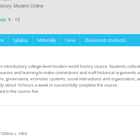
istory: Modern Online
ade:
9 - 13
ra
Sylabus
Materiály
Cena
Zkušenosti studentů
n introductory college-level modern world history course. Students cultivat
 sources and learning to make connections and craft historical arguments 
s, governance, economic systems, social interactions and organization, 
dy about 10 hours a week to successfully complete the course.
ed in the course fee.
1200 to c. 1450