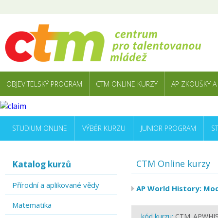
OBJEVITELSKÝ PROGRAM
CTM ONLINE KURZY
AP ZKOUŠKY A
STUDIUM ONLINE
VÝBĚR KURZU
JUNIOR PROGRAM
S
CTM Online kurzy
Katalog kurzů
Přírodní a aplikované vědy
AP World History: Mod
Matematika
kód kurzu:
CTM_APWHI