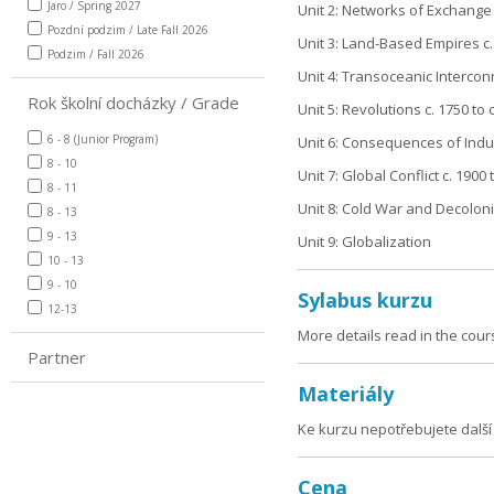
Jaro / Spring 2027
Unit 2: Networks of Exchange
Pozdní podzim / Late Fall 2026
Unit 3: Land-Based Empires c. 
Podzim / Fall 2026
Unit 4: Transoceanic Interco
Rok školní docházky / Grade
Unit 5: Revolutions c. 1750 to 
6 - 8 (Junior Program)
Unit 6: Consequences of Indus
8 - 10
Unit 7: Global Conflict c. 1900
8 - 11
Unit 8: Cold War and Decolon
8 - 13
9 - 13
Unit 9: Globalization
10 - 13
9 - 10
Sylabus kurzu
12-13
More details read in the cou
Partner
Materiály
Ke kurzu nepotřebujete další 
Cena