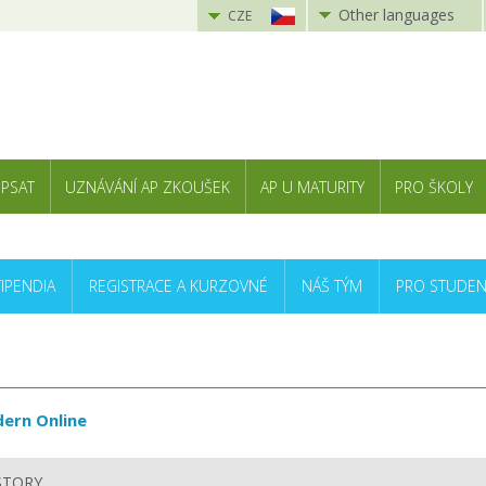
Other languages
CZE
 PSAT
UZNÁVÁNÍ AP ZKOUŠEK
AP U MATURITY
PRO ŠKOLY
TIPENDIA
REGISTRACE A KURZOVNÉ
NÁŠ TÝM
PRO STUDEN
ern Online
STORY