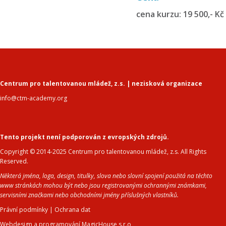
cena kurzu: 19 500,- Kč 
Centrum pro talentovanou mládež, z.s. | nezisková organizace
info@ctm-academy.org
Tento projekt není podporován z evropských zdrojů.
Copyright © 2014-2025 Centrum pro talentovanou mládež, z.s. All Rights
Reserved.
Některá jména, loga, design, titulky, slova nebo slovní spojení použitá na těchto
www stránkách mohou být nebo jsou registrovanými ochrannými známkami,
servisními značkami nebo obchodními jmény příslušných vlastníků.
Právní podmínky
|
Ochrana dat
Webdesign a programování MagicHouse s.r.o