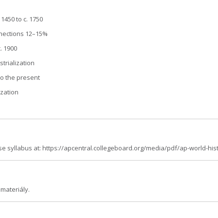
1450 to c. 1750
nnections 12–15%
c. 1900
trialization
 to the present
ization
rse syllabus at: https://apcentral.collegeboard.org/media/pdf/ap-world-h
materiály.