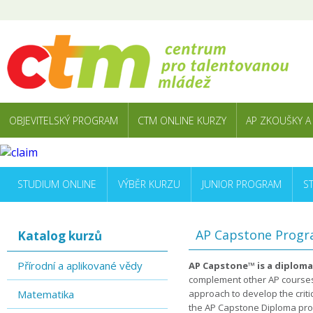
OBJEVITELSKÝ PROGRAM
CTM ONLINE KURZY
AP ZKOUŠKY A
STUDIUM ONLINE
VÝBĚR KURZU
JUNIOR PROGRAM
S
AP Capstone Prog
Katalog kurzů
Přírodní a aplikované vědy
AP Capstone™ is a diploma
complement other AP courses 
Matematika
approach to develop the criti
the AP Capstone Diploma prog