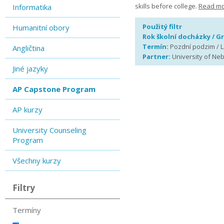
skills before college.
Read mo
Informatika
Použitý filtr
Humanitní obory
Rok školní docházky / G
Termín:
Pozdní podzim / La
Angličtina
Partner:
University of Ne
Jiné jazyky
AP Capstone Program
AP kurzy
University Counseling
Program
Všechny kurzy
Filtry
Termíny