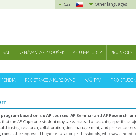
Other languages
CZE
 PSAT
UZNÁVÁNÍ AP ZKOUŠEK
AP U MATURITY
PRO ŠKOLY
TIPENDIA
REGISTRACE A KURZOVNÉ
NÁŠ TÝM
PRO STUDEN
ram
 program based on six AP courses: AP Seminar and AP Research, and
that the AP Capstone student may take. Instead of teaching specific subj
cal thinking, research, collaboration, time management, and presentation 
ram at the request of higher education professionals, who saw a need fo