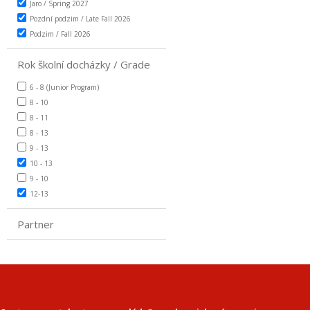
Jaro / Spring 2027
Pozdní podzim / Late Fall 2026
Podzim / Fall 2026
Rok školní docházky / Grade
6 - 8 (Junior Program)
8 - 10
8 - 11
8 - 13
9 - 13
10 - 13
9 - 10
12-13
Partner