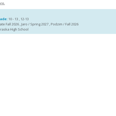
re.
rade:
10 - 13 , 12-13
te Fall 2026 , Jaro / Spring 2027 , Podzim / Fall 2026
braska High School