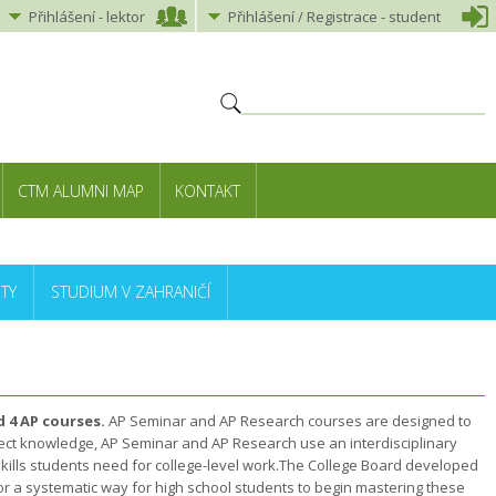
Přihlášení
-
lektor
Přihlášení
/ Registrace -
student
CTM ALUMNI MAP
KONTAKT
TY
STUDIUM V ZAHRANIČÍ
 4 AP courses.
AP Seminar and AP Research courses are designed to
ect knowledge, AP Seminar and AP Research use an interdisciplinary
skills students need for college-level work.The College Board developed
r a systematic way for high school students to begin mastering these